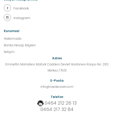
Facebook
Instagram
Kurumsal
Hakkımızda
Banka Hesap Bilgileri
İletişim
Adres
Eminettin Mahallesi Atatürk Caddesi Devlet Hastanesi Karşısı No: 282
Merkez / RİZE
E-Posta
info@rizedecicek.com
Telefon
0464 212 26 13
0464 217 32 84