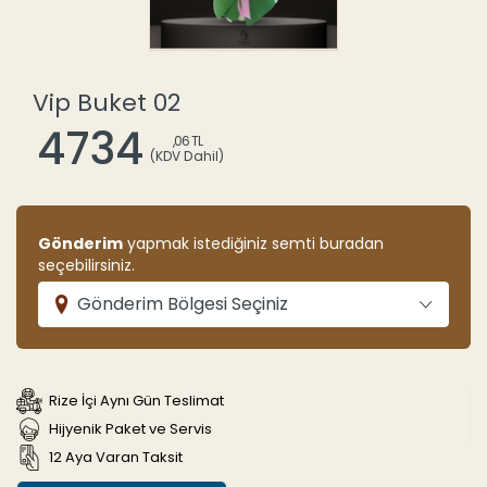
Vip Buket 02
4734
,06 TL
(KDV Dahil)
Gönderim
yapmak istediğiniz semti buradan
seçebilirsiniz.
Gönderim Bölgesi Seçiniz
Rize İçi Aynı Gün Teslimat
Hijyenik Paket ve Servis
12 Aya Varan Taksit