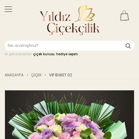
En çok arananlar:
çiçek kutusu
,
hediye sepeti
ANASAYFA
ÇIÇEK
VIP BUKET 02